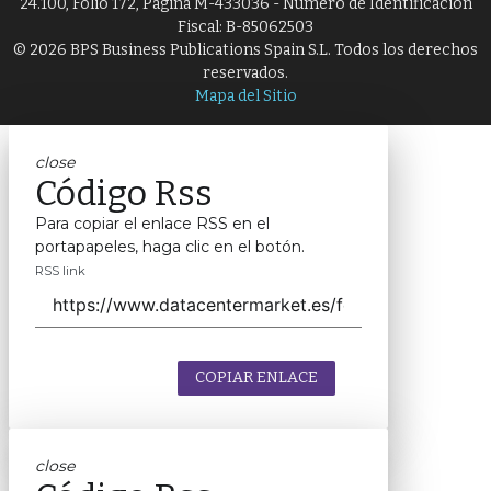
24.100, Folio 172, Página M-433036 - Número de Identificación
Fiscal: B-85062503
© 2026 BPS Business Publications Spain S.L. Todos los derechos
reservados.
Mapa del Sitio
close
Código Rss
Para copiar el enlace RSS en el
portapapeles, haga clic en el botón.
RSS link
COPIAR ENLACE
close