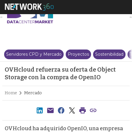
OVHcloud refuerza su oferta de
Servidores CPD y Mercado
Proyectos
Sostenibilidad
T
OVHcloud refuerza su oferta de Object
Storage con la compra de OpenIO
Home
Mercado
OVHcloud ha adquirido OpenIO, una empresa