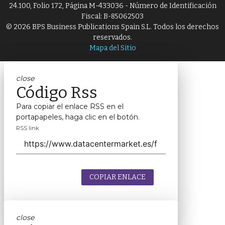
24.100, Folio 172, Página M-433036 - Número de Identificación
Fiscal: B-85062503
© 2026 BPS Business Publications Spain S.L. Todos los derechos
reservados.
Mapa del Sitio
close
Código Rss
Para copiar el enlace RSS en el
portapapeles, haga clic en el botón.
RSS link
COPIAR ENLACE
close