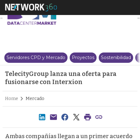
TelecityGroup lanza una oferta 
Servidores CPD y Mercado
Proyectos
Sostenibilidad
T
TelecityGroup lanza una oferta para
fusionarse con Interxion
Home
Mercado
Ambas compañías llegan a un primer acuerdo