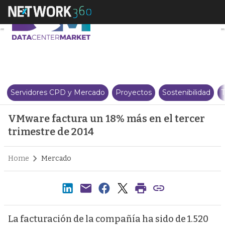
VMware factura un 18% más en e
Servidores CPD y Mercado
Proyectos
Sostenibilidad
T
VMware factura un 18% más en el tercer
trimestre de 2014
Home
Mercado
La facturación de la compañía ha sido de 1.520