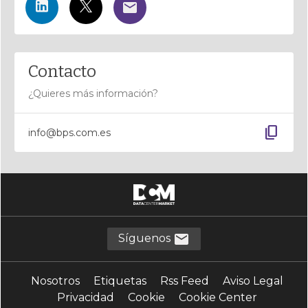
Contacto
¿Quieres más información?
content_copy
info@bps.com.es
Síguenos
Nosotros
Etiquetas
Rss Feed
Aviso Legal
Privacidad
Cookie
Cookie Center