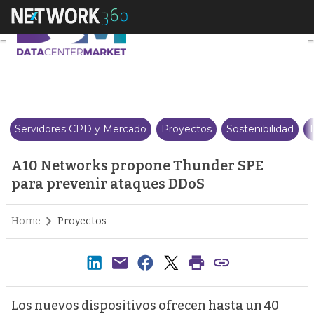
A10 Networks propone Thunder
Servidores CPD y Mercado
Proyectos
Sostenibilidad
T
A10 Networks propone Thunder SPE
para prevenir ataques DDoS
Home
Proyectos
Los nuevos dispositivos ofrecen hasta un 40