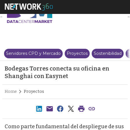
Bodegas Torres conecta su ofic
Servidores CPD y Mercado
Proyectos
Sostenibilidad
T
Bodegas Torres conecta su oficina en
Shanghai con Easynet
Home
Proyectos
Como parte fundamental del despliegue de sus