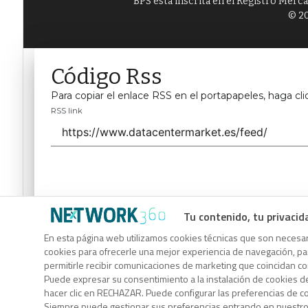
BPS está inscrita en el Registro Merc
© 20
Código Rss
Para copiar el enlace RSS en el portapapeles, haga cli
RSS link
Tu contenido, tu privacid
Código Rss
En esta página web utilizamos cookies técnicas que son necesari
cookies para ofrecerle una mejor experiencia de navegación, para
Para copiar el enlace RSS en el portapapeles, haga cli
permitirle recibir comunicaciones de marketing que coincidan c
RSS link
Puede expresar su consentimiento a la instalación de cookies d
hacer clic en RECHAZAR. Puede configurar las preferencias de 
Siempre puede gestionar sus preferencias entrando en nuestr