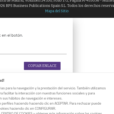
antil de Madrid, Volumen 24.100, Folio 172, Página M-433036 - Númer
26 BPS Business Publications Spain S.L. Todos los derechos reserv
Mapa del Sitio
c en el botón.
COPIAR ENLACE
ad!
as para la navegación y la prestación del servicio. También utilizamos
 facilitar la interacción con nuestras funciones sociales y para
c en el botón.
on sus hábitos de navegación e intereses.
e perfiles haciendo haciendo clic en ACEPTAR. Para rechazar puede
cookies haciendo clic en CONFIGURAR.
o CENTRO DE COOKIES y obtener más información sobre las cookies