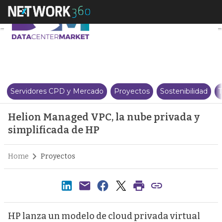
Helion Managed VPC, la nube pr
Servidores CPD y Mercado
Proyectos
Sostenibilidad
T
Helion Managed VPC, la nube privada y
simplificada de HP
Home
Proyectos
HP lanza un modelo de cloud privada virtual