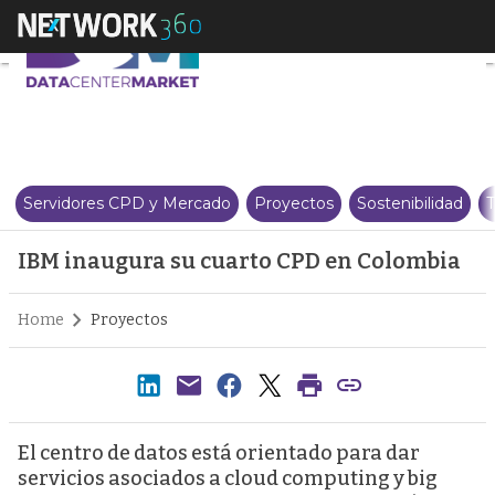
IBM inaugura su cuarto CPD en
Servidores CPD y Mercado
Proyectos
Sostenibilidad
T
IBM inaugura su cuarto CPD en Colombia
Home
Proyectos
El centro de datos está orientado para dar
servicios asociados a cloud computing y big