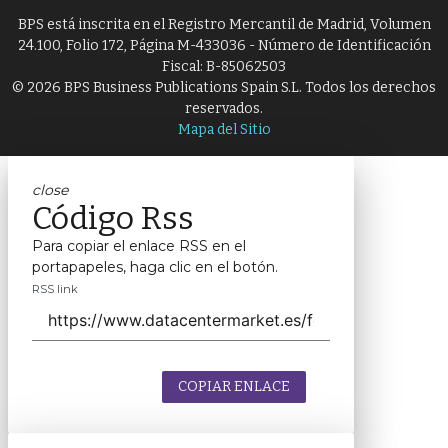
BPS está inscrita en el Registro Mercantil de Madrid, Volumen
24.100, Folio 172, Página M-433036 - Número de Identificación
Fiscal: B-85062503
© 2026 BPS Business Publications Spain S.L. Todos los derechos
reservados.
Mapa del Sitio
close
Código Rss
Para copiar el enlace RSS en el
portapapeles, haga clic en el botón.
RSS link
COPIAR ENLACE