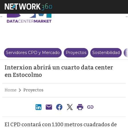
Interxion abrirá un cuarto data
Servidores CPD y Mercado
Proyectos
Sostenibilidad
T
Interxion abrirá un cuarto data center
en Estocolmo
Home
Proyectos
El CPD contará con 1.100 metros cuadrados de