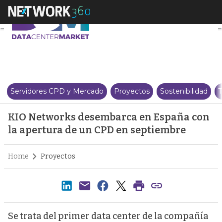
KIO Networks desembarca en Es
Servidores CPD y Mercado
Proyectos
Sostenibilidad
T
KIO Networks desembarca en España con
la apertura de un CPD en septiembre
Home
Proyectos
Se trata del primer data center de la compañía