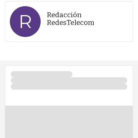
R
Redacción
RedesTelecom