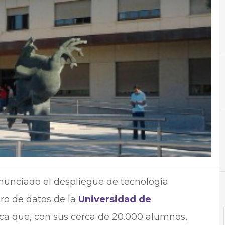
A
Ahorro
unciado el despliegue de tecnología
tro de datos de la
Universidad de
ica que, con sus cerca de 20.000 alumnos,