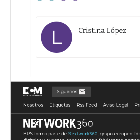
L
Cristina López
Síguenos
Nosotros
Etiquetas
Rss Feed
Aviso Legal
Pr
BPS forma parte de
, grupo europeo lí
Nextwork360