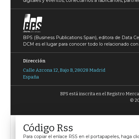
digitales y eventos, conectamos a fabricantes, partner
BPS (Business Publications Spain), editora de Data 
DCM es el lugar para conocer todo lo relacionado con 
Dirección
Calle Azcona 12, Bajo B, 28028 Madrid
España
BPS está inscrita en el Registro Merc
© 20
Código Rss
Para copiar el enlace RSS en el portapapeles, haga cli