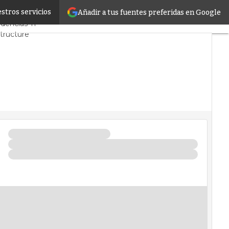
stros servicios
Añadir a tus fuentes preferidas en Google
y Mercado
Proyectos
dencias TI
structure
 de Datos
cial