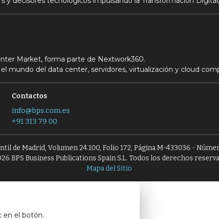
s y decisores tecnológicos impulsando la Transformación Digital,
Center Market, forma parte de Nextwork360.
el mundo del data center, servidores, virtualización y cloud com
Contactos
info@bps.com.es
+91 313 79 00
antil de Madrid, Volumen 24.100, Folio 172, Página M-433036 - Númer
26 BPS Business Publications Spain S.L. Todos los derechos reserv
Mapa del Sitio
c en el botón.