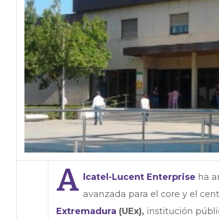
A
lcatel-Lucent Enterprise
ha an
avanzada para el core y el cen
Extremadura
(UEx),
institución públ