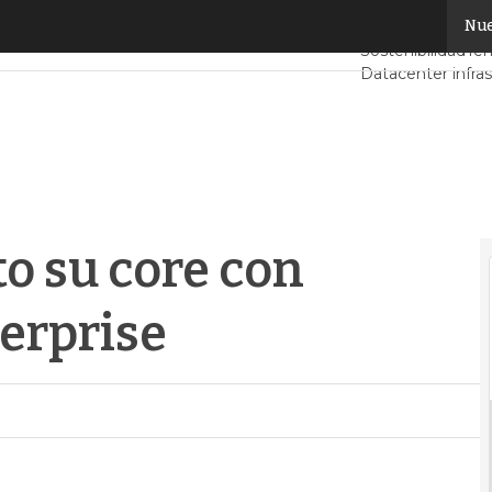
 su core con Alcatel-Lucent Enterprise
Nue
Servidores CPD 
Sostenibilidad
Ten
Datacenter infra
Análisis Centros
Inteligencia Artifi
o su core con
erprise