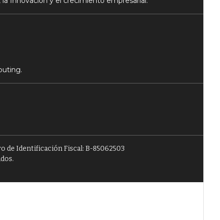
 la Innovación y el crecimiento empresarial.
puting.
o de Identificación Fiscal: B-85062503
ados.