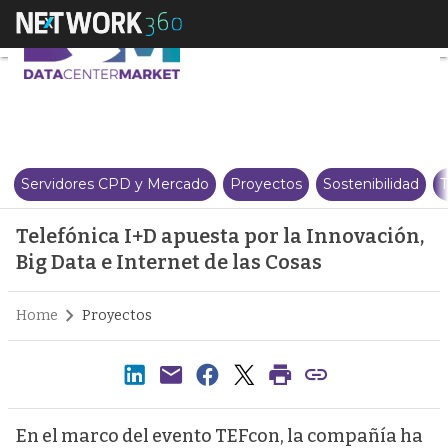
Telefónica I+D apuesta por la In
Servidores CPD y Mercado
Proyectos
Sostenibilidad
T
Telefónica I+D apuesta por la Innovación,
Big Data e Internet de las Cosas
Home
Proyectos
En el marco del evento TEFcon, la compañía ha