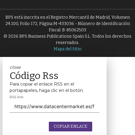
BPS está inscrita en el Registro Mercantil de Madrid, Volumen
24.100, Folio 172, Página M-433036 - Número de Identificación
Fiscal: B-85062503
© 2026 BPS Business Publications Spain S.L. Todos los derechos
reservados.
Mapa del Sitio
close
Código Rss
Para copiar el enlace RSS en el
portapapeles, haga clic en el botón.
RSS link
COPIAR ENLACE