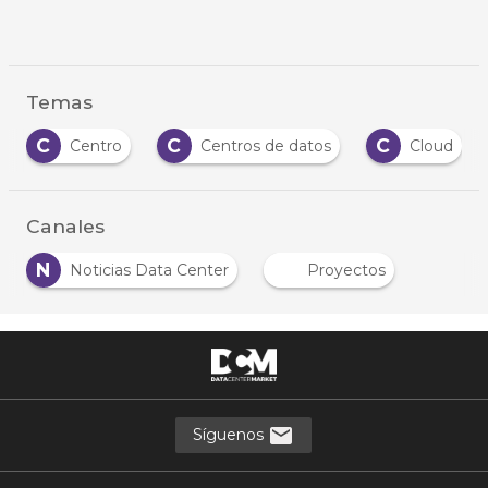
Temas
C
C
C
tro
Centros de datos
Cloud
Cloud
Canales
N
Noticias Data Center
Proyectos
Síguenos