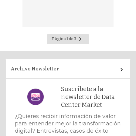
Ir
Página 1 de 3
a
la
página
siguiente
Archivo Newsletter
Suscríbete a la
newsletter de Data
Center Market
¿Quieres recibir información de valor
para entender mejor la transformación
digital? Entrevistas, casos de éxito,