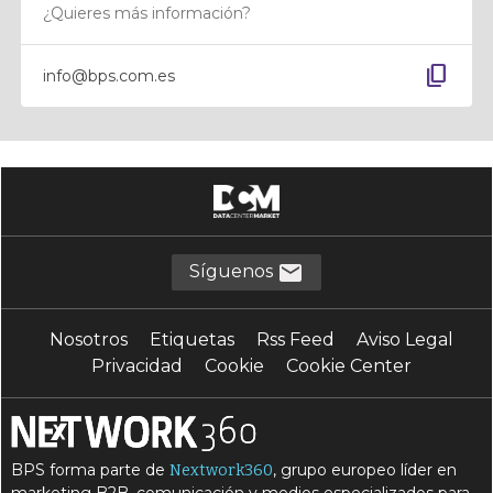
¿Quieres más información?
content_copy
info@bps.com.es
Síguenos
Nosotros
Etiquetas
Rss Feed
Aviso Legal
Privacidad
Cookie
Cookie Center
BPS forma parte de
, grupo europeo líder en
Nextwork360