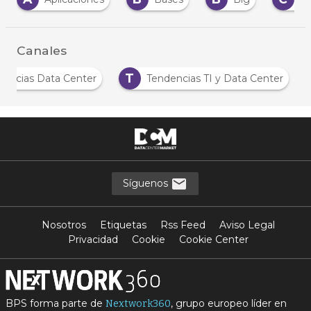
Canales
T
Noticias Data Center
Tendencias TI y Data Center
Síguenos
Nosotros
Etiquetas
Rss Feed
Aviso Legal
Privacidad
Cookie
Cookie Center
BPS forma parte de
, grupo europeo líder en
Nextwork360