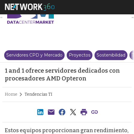
1 and 1 ofrece servidores dedi
Servidores CPD y Mercado
Proyectos
Sostenibilidad
T
1 and 1 ofrece servidores dedicados con
procesadores AMD Opteron
Home
Tendencias TI
Estos equipos proporcionan gran rendimiento,