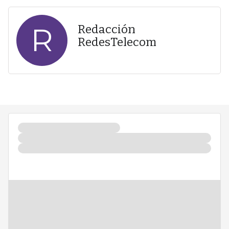
R
Redacción
RedesTelecom