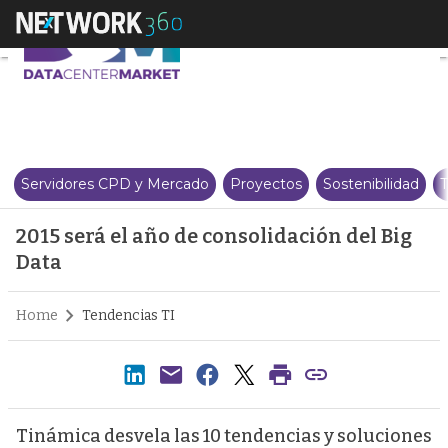
2015 será el año de consolidació
Servidores CPD y Mercado
Proyectos
Sostenibilidad
T
2015 será el año de consolidación del Big
Data
Home
Tendencias TI
Tinámica desvela las 10 tendencias y soluciones