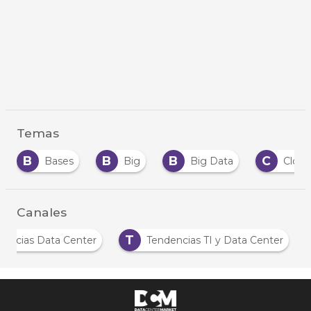
Temas
B
B
C
D
Big
Big Data
Cloud
Data
Canales
N
T
Noticias Data Center
Tendencias TI y Data C