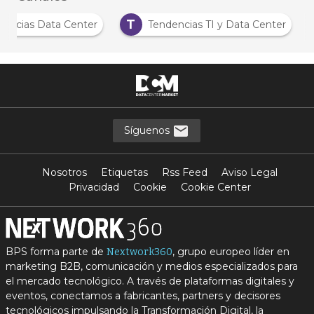
T
Noticias Data Center
Tendencias TI y Data Center
Síguenos
Nosotros
Etiquetas
Rss Feed
Aviso Legal
Privacidad
Cookie
Cookie Center
BPS forma parte de
, grupo europeo líder en
Nextwork360
marketing B2B, comunicación y medios especializados para
el mercado tecnológico. A través de plataformas digitales y
eventos, conectamos a fabricantes, partners y decisores
tecnológicos impulsando la Transformación Digital, la