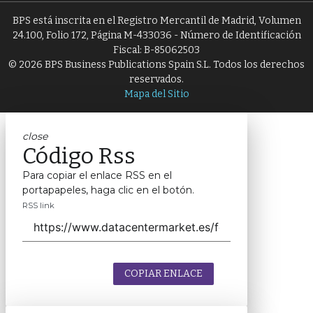
BPS está inscrita en el Registro Mercantil de Madrid, Volumen
24.100, Folio 172, Página M-433036 - Número de Identificación
Fiscal: B-85062503
© 2026 BPS Business Publications Spain S.L. Todos los derechos
reservados.
Mapa del Sitio
close
Código Rss
Para copiar el enlace RSS en el
portapapeles, haga clic en el botón.
RSS link
COPIAR ENLACE