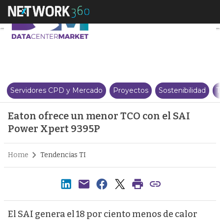
Eaton ofrece un menor TCO con
Servidores CPD y Mercado
Proyectos
Sostenibilidad
T
Eaton ofrece un menor TCO con el SAI
Power Xpert 9395P
Home
Tendencias TI
El SAI genera el 18 por ciento menos de calor