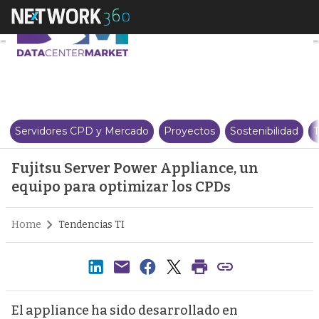
Fujitsu Server Power Appliance
Servidores CPD y Mercado
Proyectos
Sostenibilidad
T
Fujitsu Server Power Appliance, un
equipo para optimizar los CPDs
Home
Tendencias TI
El appliance ha sido desarrollado en