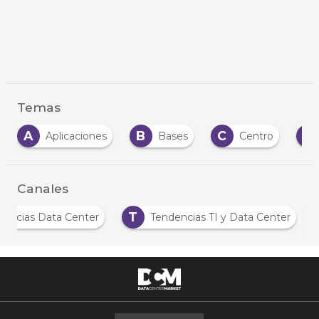
Temas
A
B
C
C
Aplicaciones
Bases
Centro
Canales
T
Noticias Data Center
Tendencias TI y Data Center