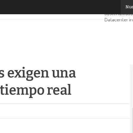
xigen una monitorización en tiempo real
Nue
Servidores C
Sostenibilidad
Datacenter in
Análisis Cent
Inteligencia Ar
 exigen una
tiempo real