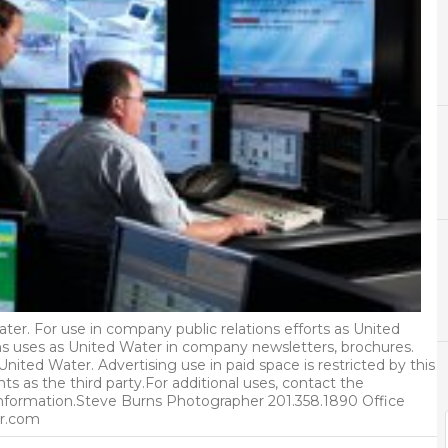
A
Aplicaciones
A
Análisis
ter. For use in company public relations efforts as United
ions uses as United Water in company newsletters, brochures.
nited Water. Advertising use in paid space is restricted by this
ts as the third party.For additional uses, contact the
 information.Steve Burns Photographer 201.358.1890 Office
r.com