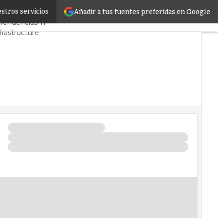
stros servicios
Añadir a tus fuentes preferidas en Google
PD y Mercado
Proyectos
Tendencias TI
frastructure
ros de Datos
tificial