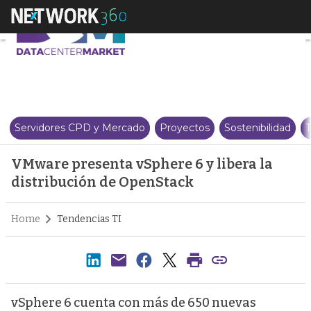
VMware presenta vSphere 6 y li
Servidores CPD y Mercado
Proyectos
Sostenibilidad
T
VMware presenta vSphere 6 y libera la
distribución de OpenStack
Home
Tendencias TI
vSphere 6 cuenta con más de 650 nuevas