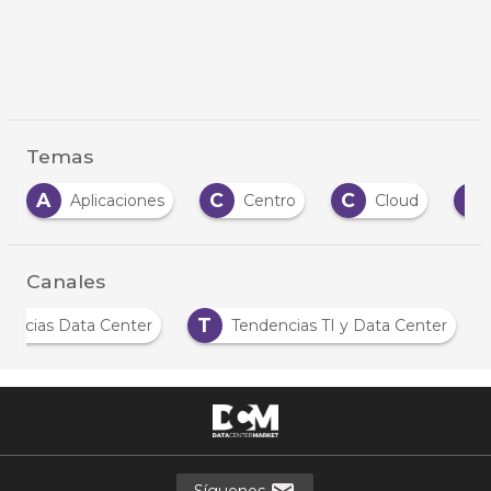
Temas
A
C
C
D
Aplicaciones
Centro
Cloud
Canales
T
Noticias Data Center
Tendencias TI y Data Center