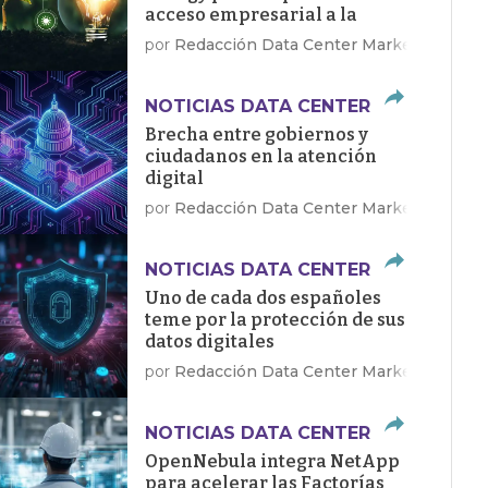
acceso empresarial a la
energía limpia
por
Redacción Data Center Market
NOTICIAS DATA CENTER
Brecha entre gobiernos y
ciudadanos en la atención
digital
por
Redacción Data Center Market
NOTICIAS DATA CENTER
Uno de cada dos españoles
teme por la protección de sus
datos digitales
por
Redacción Data Center Market
NOTICIAS DATA CENTER
OpenNebula integra NetApp
para acelerar las Factorías