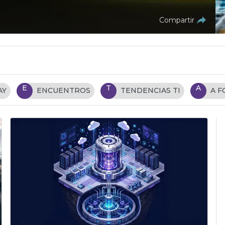
Compartir
E
T
A
AY
ENCUENTROS
TENDENCIAS TI
A 