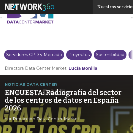
Linkedin
Nuestros servicio
Twitter
Servidores CPD y Mercado
Proyectos
Sostenibilidad
T
Directora Data Center Market:
Lucía Bonilla
NOTICIAS DATA CENTER
ENCUESTA: Radiografía del sector
de los centros de datos en España
2026
por
Redacción Data Center Market