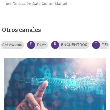
por
Redacción Data Center Market
Otros canales
P
E
T
PLAY
ENCUENTROS
TENDENCIAS TI