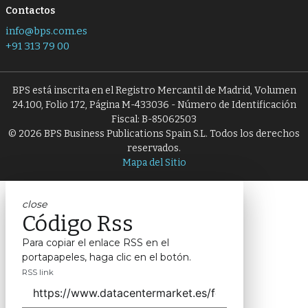
Contactos
info@bps.com.es
+91 313 79 00
BPS está inscrita en el Registro Mercantil de Madrid, Volumen
24.100, Folio 172, Página M-433036 - Número de Identificación
Fiscal: B-85062503
© 2026 BPS Business Publications Spain S.L. Todos los derechos
reservados.
Mapa del Sitio
close
Código Rss
Para copiar el enlace RSS en el
portapapeles, haga clic en el botón.
RSS link