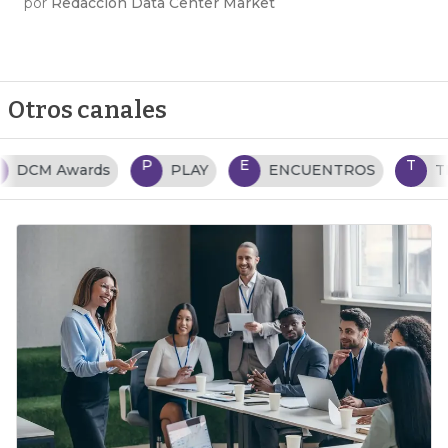
por
Redacción Data Center Market
Otros canales
P
E
T
PLAY
ENCUENTROS
TENDENCIAS TI