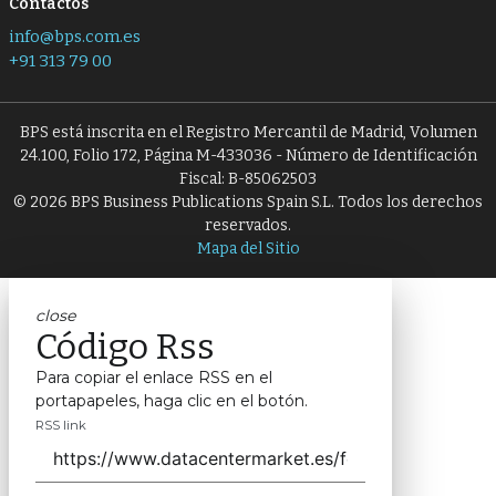
Contactos
info@bps.com.es
+91 313 79 00
BPS está inscrita en el Registro Mercantil de Madrid, Volumen
24.100, Folio 172, Página M-433036 - Número de Identificación
Fiscal: B-85062503
© 2026 BPS Business Publications Spain S.L. Todos los derechos
reservados.
Mapa del Sitio
close
Código Rss
Para copiar el enlace RSS en el
portapapeles, haga clic en el botón.
RSS link