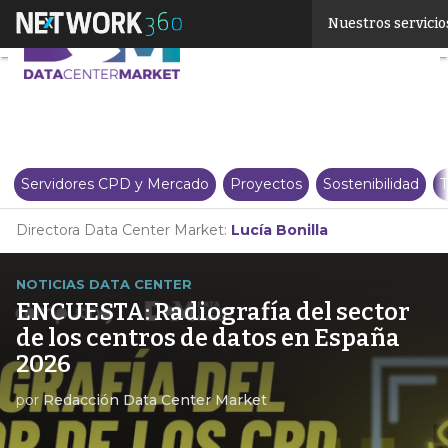
Linkedin
Nuestros servicio
Twitter
Servidores CPD y Mercado
Proyectos
Sostenibilidad
T
Directora Data Center Market:
Lucía Bonilla
NOTICIAS DATA CENTER
ENCUESTA: Radiografía del sector
de los centros de datos en España
2026
por
Redacción Data Center Market