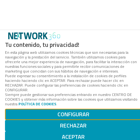
Tu contenido, tu privacidad!
En esta página web utilizamos cookies técnicas que son necesarias para la
navegación y la prestación del servicio. También utilizamos cookies para
ofrecerle una mejor experiencia de navegación, para facilitar la interacción con
nuestras funciones sociales y para permitirle recibir comunicaciones de
marketing que coincidan con sus hábitos de navegación e intereses.
Puede expresar su consentimiento a la instalación de cookies de perfiles
haciendo haciendo clic en ACEPTAR. Para rechazar puede hacer clic en
RECHAZAR. Puede configurar las preferencias de cookies haciendo clic en
CONFIGURAR.
Siempre puede gestionar sus preferencias entrando en nuestro CENTRO DE
COOKIES y obtener más información sobre las cookies que utilizamos visitando
nuestra
POLÍTICA DE COOKIES
.
CONFIGURAR
RECHAZAR
ACEPTAR