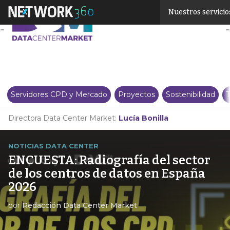
Linkedin
Nuestros servicio
Twitter
Servidores CPD y Mercado
Proyectos
Sostenibilidad
T
Directora Data Center Market:
Lucía Bonilla
NOTICIAS DATA CENTER
ENCUESTA: Radiografía del sector
de los centros de datos en España
2026
por
Redacción Data Center Market