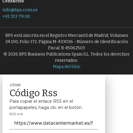
Contactos
info@bps.com.es
+91 313 79 00
BPS está inscrita en el Registro Mercantil de Madrid, Volumen
24.100, Folio 172, Página M-433036 - Número de Identificación
Fiscal: B-85062503
© 2026 BPS Business Publications Spain S.L. Todos los derechos
reservados.
Mapa del Sitio
close
Código Rss
Para copiar el enlace RSS en el
portapapeles, haga clic en el botón.
RSS link