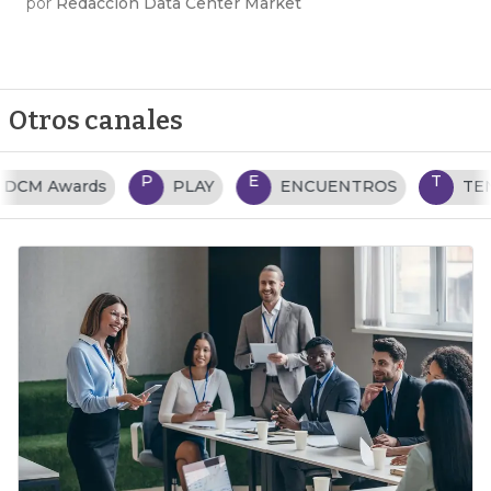
por
Redacción Data Center Market
Otros canales
P
E
T
PLAY
ENCUENTROS
TENDENCIAS TI