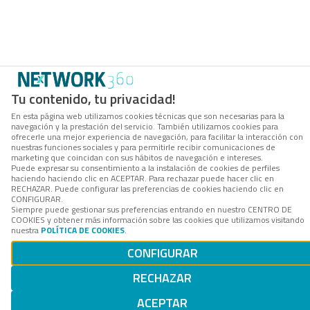
Tu contenido, tu privacidad!
En esta página web utilizamos cookies técnicas que son necesarias para la
navegación y la prestación del servicio. También utilizamos cookies para
ofrecerle una mejor experiencia de navegación, para facilitar la interacción con
nuestras funciones sociales y para permitirle recibir comunicaciones de
marketing que coincidan con sus hábitos de navegación e intereses.
Puede expresar su consentimiento a la instalación de cookies de perfiles
haciendo haciendo clic en ACEPTAR. Para rechazar puede hacer clic en
RECHAZAR. Puede configurar las preferencias de cookies haciendo clic en
CONFIGURAR.
Siempre puede gestionar sus preferencias entrando en nuestro CENTRO DE
COOKIES y obtener más información sobre las cookies que utilizamos visitando
nuestra
POLÍTICA DE COOKIES
.
CONFIGURAR
RECHAZAR
ACEPTAR