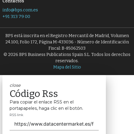
Contactos
info@bps.com.es
+91 313 79 00
BPS está inscrita en el Registro Mercantil de Madrid, Volumen
24.100, Folio 172, Página M-433036 - Número de Identificación
Fiscal: B-85062503
© 2026 BPS Business Publications Spain S.L. Todos los derechos
reservados.
Mapa del Sitio
close
Código Rss
Para copiar el enlace RSS en el
portapapeles, haga clic en el botón.
RSS link