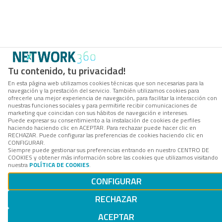
Tu contenido, tu privacidad!
En esta página web utilizamos cookies técnicas que son necesarias para la
navegación y la prestación del servicio. También utilizamos cookies para
ofrecerle una mejor experiencia de navegación, para facilitar la interacción con
nuestras funciones sociales y para permitirle recibir comunicaciones de
marketing que coincidan con sus hábitos de navegación e intereses.
Puede expresar su consentimiento a la instalación de cookies de perfiles
haciendo haciendo clic en ACEPTAR. Para rechazar puede hacer clic en
RECHAZAR. Puede configurar las preferencias de cookies haciendo clic en
CONFIGURAR.
Siempre puede gestionar sus preferencias entrando en nuestro CENTRO DE
COOKIES y obtener más información sobre las cookies que utilizamos visitando
nuestra
POLÍTICA DE COOKIES
.
CONFIGURAR
RECHAZAR
ACEPTAR