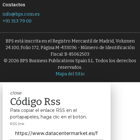
Contactos
info@bps.com.es
+91 313 79 00
BPS está inscrita en el Registro Mercantil de Madrid, Volumen
24.100, Folio 172, Página M-433036 - Número de Identificación
Fiscal: B-85062503
© 2026 BPS Business Publications Spain S.L. Todos los derechos
reservados.
Mapa del Sitio
close
Código Rss
Para copiar el enlace RSS en el
portapapeles, haga clic en el botón.
RSS link