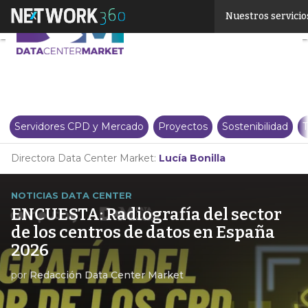
Linkedin
Nuestros servicio
Twitter
Servidores CPD y Mercado
Proyectos
Sostenibilidad
T
Directora Data Center Market:
Lucía Bonilla
NOTICIAS DATA CENTER
ENCUESTA: Radiografía del sector
de los centros de datos en España
2026
por
Redacción Data Center Market