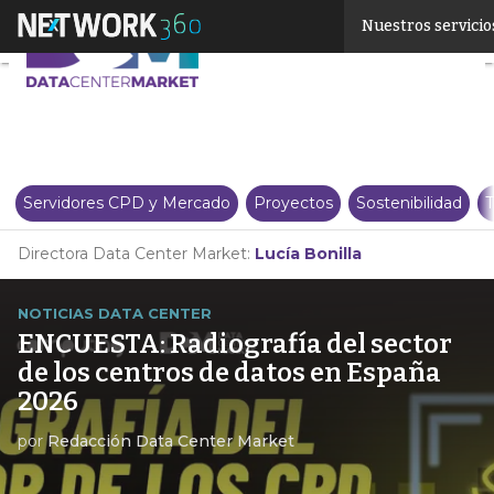
Linkedin
Nuestros servicio
Twitter
Servidores CPD y Mercado
Proyectos
Sostenibilidad
T
Directora Data Center Market:
Lucía Bonilla
NOTICIAS DATA CENTER
ENCUESTA: Radiografía del sector
de los centros de datos en España
2026
por
Redacción Data Center Market