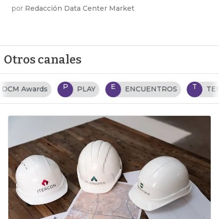
por
Redacción Data Center Market
Otros canales
P
E
T
PLAY
ENCUENTROS
TENDENCIAS TI