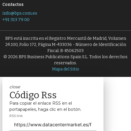
Contactos
info@bps.com.es
+91 313 79 00
BPS está inscrita en el Registro Mercantil de Madrid, Volumen
24.100, Folio 172, Página M-433036 - Número de Identificación
Fiscal: B-85062503
© 2026 BPS Business Publications Spain S.L. Todos los derechos
reservados.
Mapa del Sitio
close
Código Rss
Para copiar el enlace RSS en el
portapapeles, haga clic en el botón.
RSS link