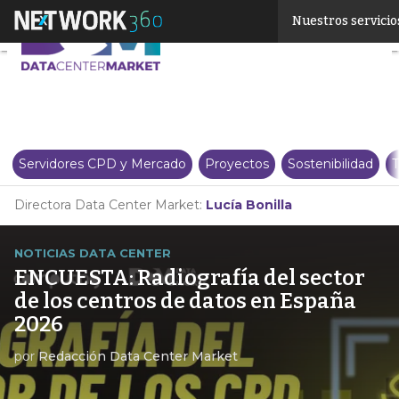
Linkedin
Nuestros servicio
Twitter
Servidores CPD y Mercado
Proyectos
Sostenibilidad
T
Directora Data Center Market:
Lucía Bonilla
NOTICIAS DATA CENTER
ENCUESTA: Radiografía del sector
de los centros de datos en España
2026
por
Redacción Data Center Market