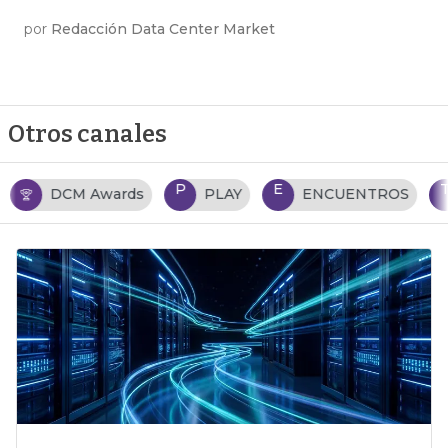
por
Redacción Data Center Market
Otros canales
P
E
T
PLAY
ENCUENTROS
TENDENCIAS TI