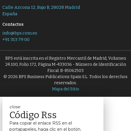
Calle Azcona 12, Bajo B, 28028 Madrid
España
Contactos
info@bps.com.es
+91 313 79 00
BPS está inscrita en el Registro Mercantil de Madrid, Volumen
24.100, Folio 172, Página M-433036 - Número de Identificación
Fiscal: B-85062503
© 2026 BPS Business Publications Spain S.L. Todos los derechos
reservados.
Mapa del Sitio
close
Código Rss
Para copiar el enlace RSS en el
portapapeles, haga clic en el botón.