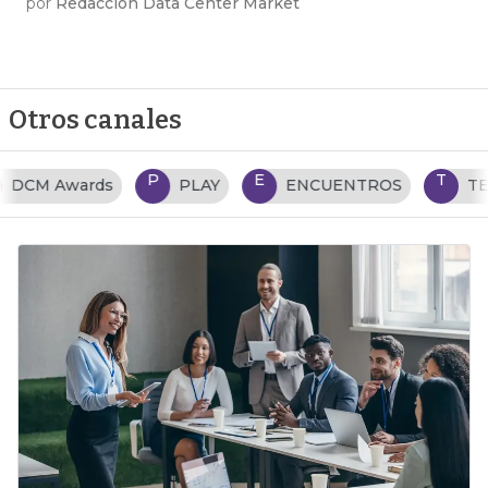
por
Redacción Data Center Market
Otros canales
P
E
T
PLAY
ENCUENTROS
TENDENCIAS TI