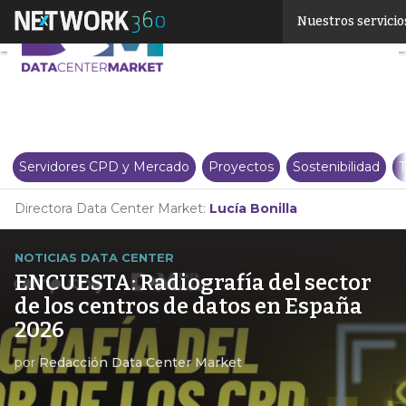
Linkedin
Nuestros servicio
Twitter
Servidores CPD y Mercado
Proyectos
Sostenibilidad
T
Directora Data Center Market:
Lucía Bonilla
NOTICIAS DATA CENTER
ENCUESTA: Radiografía del sector
de los centros de datos en España
2026
por
Redacción Data Center Market