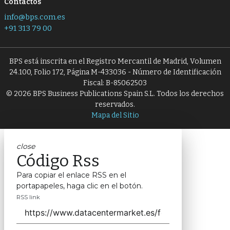
Contactos
info@bps.com.es
+91 313 79 00
BPS está inscrita en el Registro Mercantil de Madrid, Volumen
24.100, Folio 172, Página M-433036 - Número de Identificación
Fiscal: B-85062503
© 2026 BPS Business Publications Spain S.L. Todos los derechos
reservados.
Mapa del Sitio
close
Código Rss
Para copiar el enlace RSS en el
portapapeles, haga clic en el botón.
RSS link