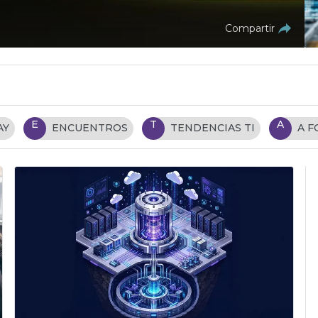
Compartir
E
T
A
AY
ENCUENTROS
TENDENCIAS TI
A 