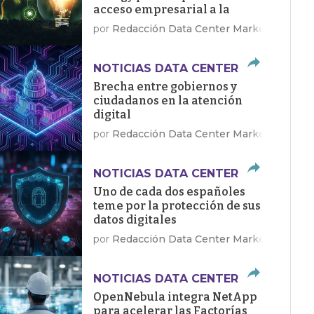
acceso empresarial a la
energía limpia
por
Redacción Data Center Market
NOTICIAS DATA CENTER
Brecha entre gobiernos y
ciudadanos en la atención
digital
por
Redacción Data Center Market
NOTICIAS DATA CENTER
Uno de cada dos españoles
teme por la protección de sus
datos digitales
por
Redacción Data Center Market
NOTICIAS DATA CENTER
OpenNebula integra NetApp
para acelerar las Factorías