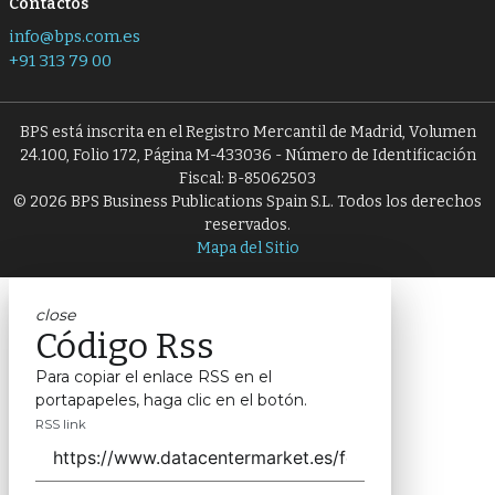
Contactos
info@bps.com.es
+91 313 79 00
BPS está inscrita en el Registro Mercantil de Madrid, Volumen
24.100, Folio 172, Página M-433036 - Número de Identificación
Fiscal: B-85062503
© 2026 BPS Business Publications Spain S.L. Todos los derechos
reservados.
Mapa del Sitio
close
Código Rss
Para copiar el enlace RSS en el
portapapeles, haga clic en el botón.
RSS link