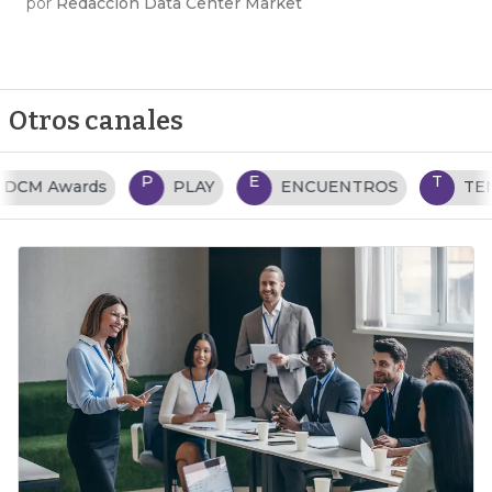
por
Redacción Data Center Market
Otros canales
P
E
T
PLAY
ENCUENTROS
TENDENCIAS TI