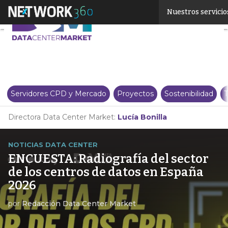
Linkedin
Nuestros servicio
Twitter
Servidores CPD y Mercado
Proyectos
Sostenibilidad
T
Directora Data Center Market:
Lucía Bonilla
NOTICIAS DATA CENTER
ENCUESTA: Radiografía del sector
de los centros de datos en España
2026
por
Redacción Data Center Market