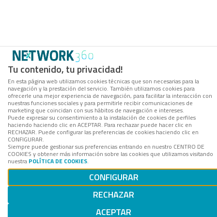
Tu contenido, tu privacidad!
En esta página web utilizamos cookies técnicas que son necesarias para la
navegación y la prestación del servicio. También utilizamos cookies para
ofrecerle una mejor experiencia de navegación, para facilitar la interacción con
nuestras funciones sociales y para permitirle recibir comunicaciones de
marketing que coincidan con sus hábitos de navegación e intereses.
Puede expresar su consentimiento a la instalación de cookies de perfiles
haciendo haciendo clic en ACEPTAR. Para rechazar puede hacer clic en
RECHAZAR. Puede configurar las preferencias de cookies haciendo clic en
CONFIGURAR.
Siempre puede gestionar sus preferencias entrando en nuestro CENTRO DE
COOKIES y obtener más información sobre las cookies que utilizamos visitando
nuestra
POLÍTICA DE COOKIES
.
CONFIGURAR
RECHAZAR
ACEPTAR