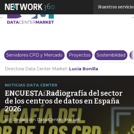
Linkedin
Nuestros servicio
Twitter
Servidores CPD y Mercado
Proyectos
Sostenibilidad
T
Directora Data Center Market:
Lucía Bonilla
NOTICIAS DATA CENTER
ENCUESTA: Radiografía del sector
de los centros de datos en España
2026
por
Redacción Data Center Market