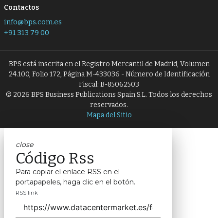
Contactos
info@bps.com.es
+91 313 79 00
BPS está inscrita en el Registro Mercantil de Madrid, Volumen
24.100, Folio 172, Página M-433036 - Número de Identificación
Fiscal: B-85062503
© 2026 BPS Business Publications Spain S.L. Todos los derechos
reservados.
Mapa del Sitio
close
Código Rss
Para copiar el enlace RSS en el
portapapeles, haga clic en el botón.
RSS link