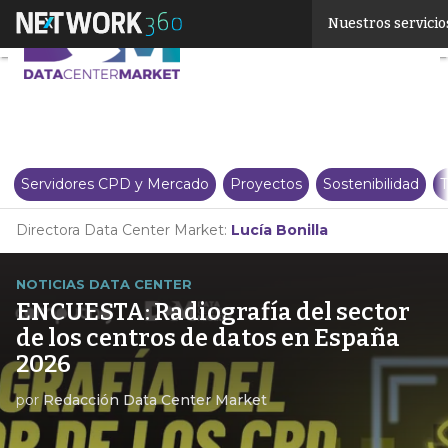
Linkedin
Nuestros servicio
Twitter
Servidores CPD y Mercado
Proyectos
Sostenibilidad
T
Directora Data Center Market:
Lucía Bonilla
NOTICIAS DATA CENTER
ENCUESTA: Radiografía del sector
de los centros de datos en España
2026
por
Redacción Data Center Market