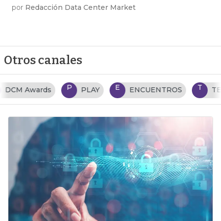
por
Redacción Data Center Market
Otros canales
P
E
T
PLAY
ENCUENTROS
TENDENCIAS TI