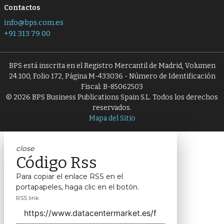
Contactos
info@bps.com.es
+91 313 79 00
BPS está inscrita en el Registro Mercantil de Madrid, Volumen
24.100, Folio 172, Página M-433036 - Número de Identificación
Fiscal: B-85062503
© 2026 BPS Business Publications Spain S.L. Todos los derechos
reservados.
Mapa del Sitio
close
Código Rss
Para copiar el enlace RSS en el
portapapeles, haga clic en el botón.
RSS link