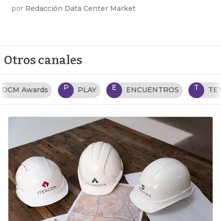
por
Redacción Data Center Market
Otros canales
P
E
T
PLAY
ENCUENTROS
TENDENCIAS TI