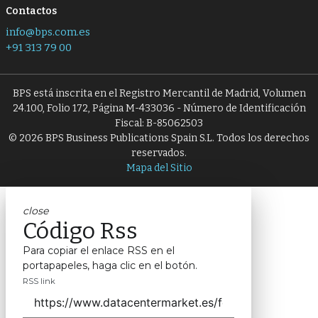
Contactos
info@bps.com.es
+91 313 79 00
BPS está inscrita en el Registro Mercantil de Madrid, Volumen
24.100, Folio 172, Página M-433036 - Número de Identificación
Fiscal: B-85062503
© 2026 BPS Business Publications Spain S.L. Todos los derechos
reservados.
Mapa del Sitio
close
Código Rss
Para copiar el enlace RSS en el
portapapeles, haga clic en el botón.
RSS link