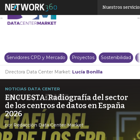
Linkedin
Nuestros servicio
Twitter
Servidores CPD y Mercado
Proyectos
Sostenibilidad
T
Directora Data Center Market:
Lucía Bonilla
NOTICIAS DATA CENTER
ENCUESTA: Radiografía del sector
de los centros de datos en España
2026
por
Redacción Data Center Market