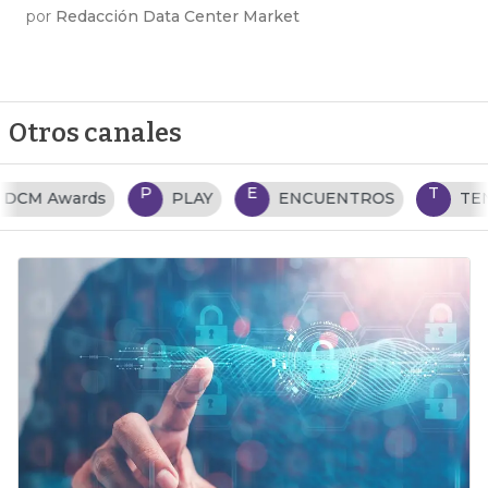
por
Redacción Data Center Market
Otros canales
P
E
T
PLAY
ENCUENTROS
TENDENCIAS TI