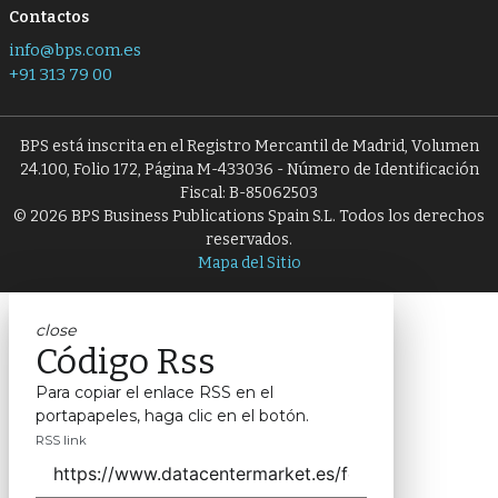
Contactos
info@bps.com.es
+91 313 79 00
BPS está inscrita en el Registro Mercantil de Madrid, Volumen
24.100, Folio 172, Página M-433036 - Número de Identificación
Fiscal: B-85062503
© 2026 BPS Business Publications Spain S.L. Todos los derechos
reservados.
Mapa del Sitio
close
Código Rss
Para copiar el enlace RSS en el
portapapeles, haga clic en el botón.
RSS link