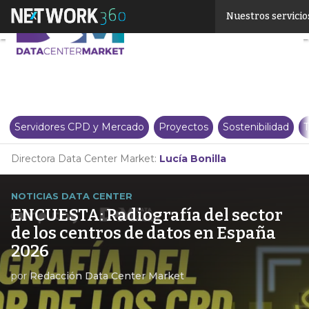
Linkedin
Nuestros servicio
Twitter
Servidores CPD y Mercado
Proyectos
Sostenibilidad
T
Directora Data Center Market:
Lucía Bonilla
NOTICIAS DATA CENTER
ENCUESTA: Radiografía del sector
de los centros de datos en España
2026
por
Redacción Data Center Market