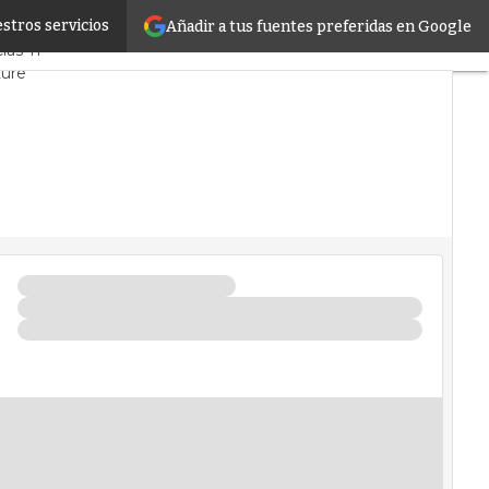
stros servicios
Añadir a tus fuentes preferidas en Google
rcado
Proyectos
ias TI
ture
atos
Inteligencia Artificial