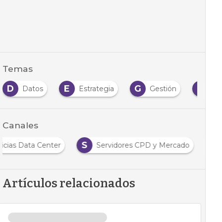
Temas
D
E
G
I
Datos
Estrategia
Gestión
In
Canales
S
icias Data Center
Servidores CPD y Mercado
Artículos relacionados