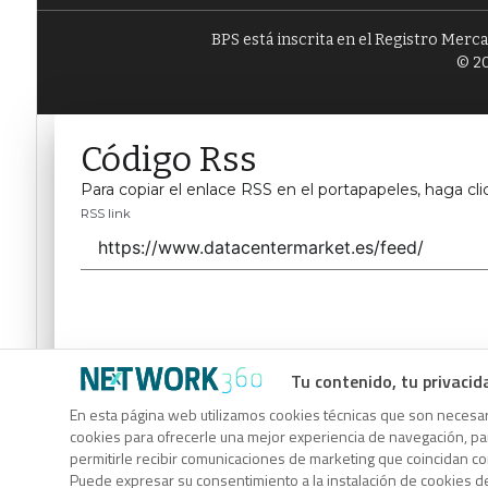
BPS está inscrita en el Registro Merc
© 20
Código Rss
Para copiar el enlace RSS en el portapapeles, haga cli
RSS link
Tu contenido, tu privacid
Código Rss
En esta página web utilizamos cookies técnicas que son necesari
cookies para ofrecerle una mejor experiencia de navegación, para
Para copiar el enlace RSS en el portapapeles, haga cli
permitirle recibir comunicaciones de marketing que coincidan c
RSS link
Puede expresar su consentimiento a la instalación de cookies d