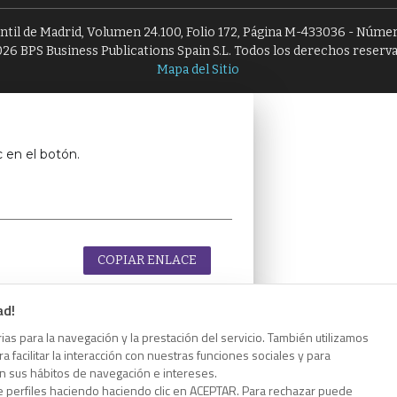
antil de Madrid, Volumen 24.100, Folio 172, Página M-433036 - Númer
26 BPS Business Publications Spain S.L. Todos los derechos reserv
Mapa del Sitio
c en el botón.
COPIAR ENLACE
ad!
as para la navegación y la prestación del servicio. También utilizamos
 facilitar la interacción con nuestras funciones sociales y para
c en el botón.
on sus hábitos de navegación e intereses.
e perfiles haciendo haciendo clic en ACEPTAR. Para rechazar puede