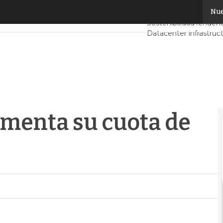
enta su cuota de mercado en Perú
Nue
Servidores CPD y Me
Sostenibilidad
Tendenc
Datacenter infrastruc
Análisis Centros de D
menta su cuota de