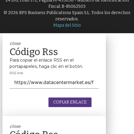
24.100, Folio 172, Página M-433036 - Número de Identificación
Fiscal: B-85062503
© 2026 BPS Business Publications Spain S.L. Todos los derechos
reservados.
Mapa del Sitio
close
Código Rss
Para copiar el enlace RSS en el
portapapeles, haga clic en el botón.
RSS link
COPIAR ENLACE
close