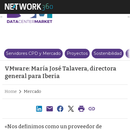
VMware: María José Talavera, di
Servidores CPD y Mercado
Proyectos
Sostenibilidad
T
VMware: María José Talavera, directora
general para Iberia
Home
Mercado
«Nos definimos como un proveedor de