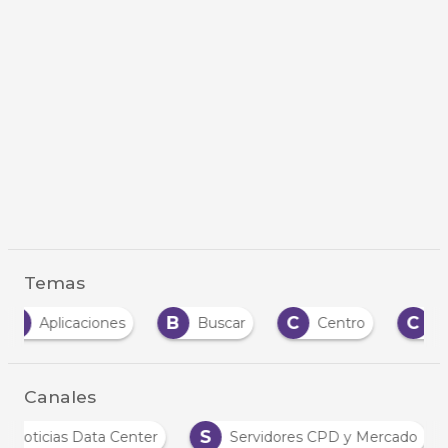
Temas
B
C
C
C
Buscar
Centro
Cloud
Clo
Canales
N
S
Noticias Data Center
Servidores CPD y Merc