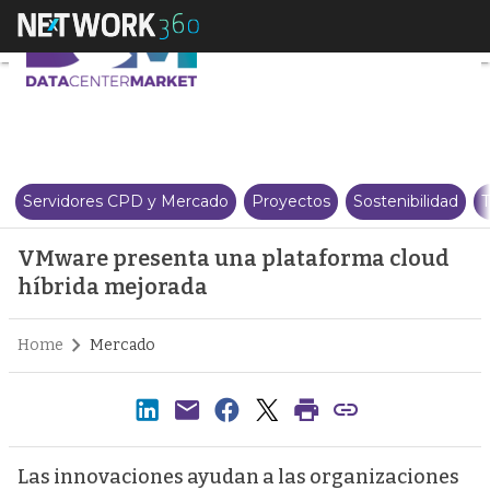
VMware presenta una plataform
Servidores CPD y Mercado
Proyectos
Sostenibilidad
T
VMware presenta una plataforma cloud
híbrida mejorada
Home
Mercado
Las innovaciones ayudan a las organizaciones