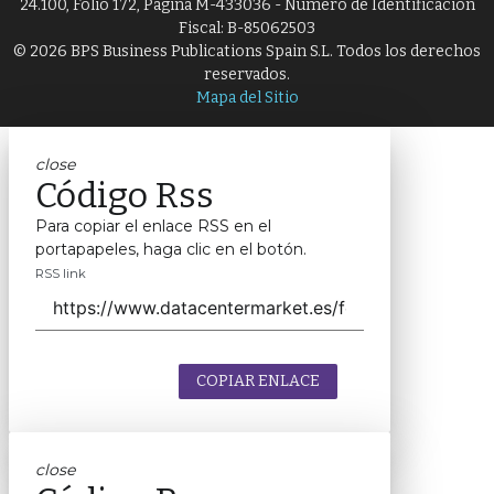
24.100, Folio 172, Página M-433036 - Número de Identificación
Fiscal: B-85062503
© 2026 BPS Business Publications Spain S.L. Todos los derechos
reservados.
Mapa del Sitio
close
Código Rss
Para copiar el enlace RSS en el
portapapeles, haga clic en el botón.
RSS link
COPIAR ENLACE
close