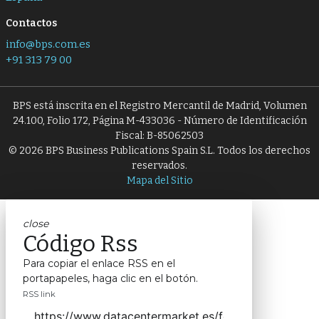
Contactos
info@bps.com.es
+91 313 79 00
BPS está inscrita en el Registro Mercantil de Madrid, Volumen
24.100, Folio 172, Página M-433036 - Número de Identificación
Fiscal: B-85062503
© 2026 BPS Business Publications Spain S.L. Todos los derechos
reservados.
Mapa del Sitio
close
Código Rss
Para copiar el enlace RSS en el
portapapeles, haga clic en el botón.
RSS link