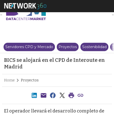
BICS se alojará en el CPD de In
Servidores CPD y Mercado
Proyectos
Sostenibilidad
T
BICS se alojará en el CPD de Interoute en
Madrid
Home
Proyectos
El operador llevará el desarrollo completo de