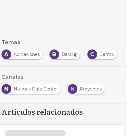
Temas
A
B
C
C
Aplicaciones
Backup
Centro
Canales
N
Noticias Data Center
Proyectos
Artículos relacionados