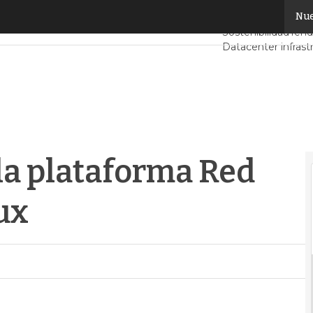
a plataforma Red Hat Enterprise Linux
Nue
Servidores CPD y
Sostenibilidad
Tend
Datacenter infrast
Análisis Centros d
Inteligencia Artifici
la plataforma Red
ux