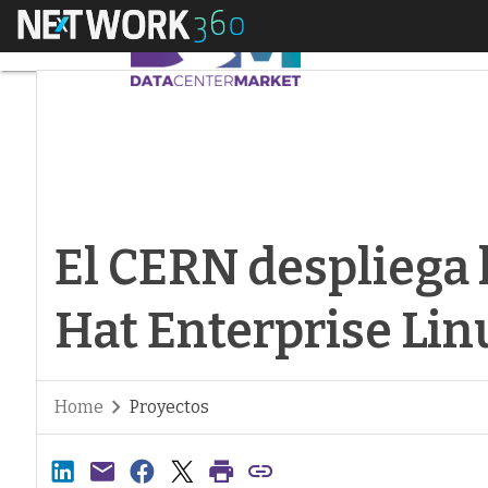
Menú
El CERN despliega l
El CERN despliega 
Hat Enterprise Lin
Home
Proyectos