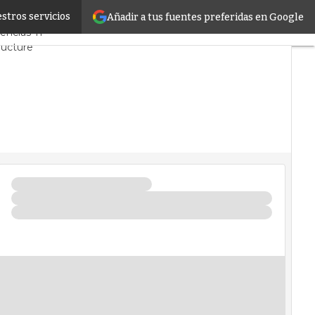
stros servicios
Añadir a tus fuentes preferidas en Google
 Mercado
Proyectos
encias TI
ructure
e Datos
al