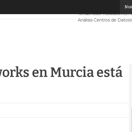
rks en Murcia está ya operativo
Nue
Servidores CPD y Mercad
Tendencias TI
Datacenter i
Análisis Centros de Datos
I
orks en Murcia está