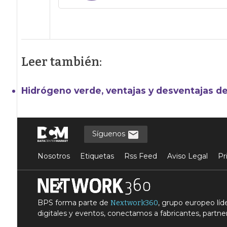
Leer también:
Hidrógeno verde, ventajas y desventajas de
Síguenos
Nosotros
Etiquetas
Rss Feed
Aviso Legal
Pr
BPS forma parte de
, grupo europeo lí
Nextwork360
digitales y eventos, conectamos a fabricantes, partner