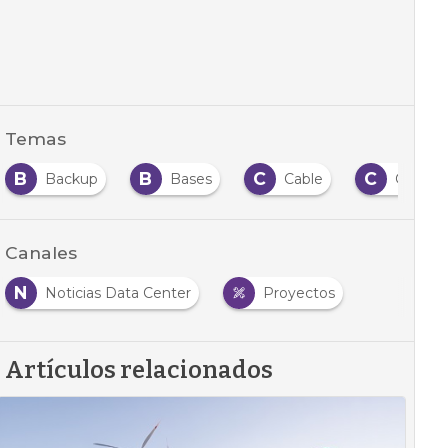
Temas
B
B
C
C
Backup
Bases
Cable
Centro
Canales
N
Noticias Data Center
Proyectos
Artículos relacionados