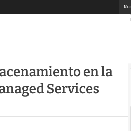
cenamiento en la nube con Helion Managed Services
Nue
macenamiento en la
anaged Services