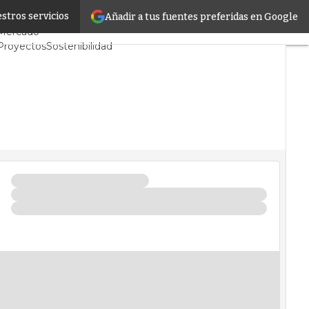
stros servicios
Añadir a tus fuentes preferidas en Google
Servidores CPD y
Mercado
Proyectos
Sostenibilidad
Tendencias TI
Datacenter infrastructure
Análisis Centros de Datos
Inteligencia Artificial