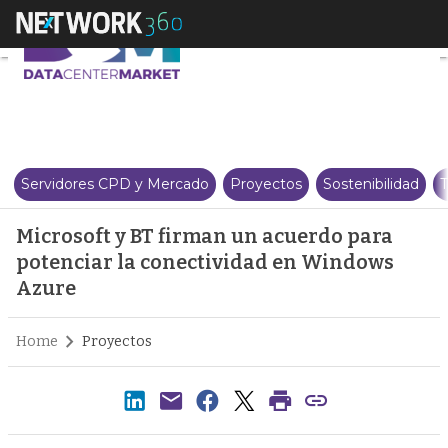
Microsoft y BT firman un acuer
Servidores CPD y Mercado
Proyectos
Sostenibilidad
T
Microsoft y BT firman un acuerdo para
potenciar la conectividad en Windows
Azure
Home
Proyectos