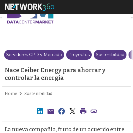
Nace Ceiber Energy para ahorrar
Servidores CPD y Mercado
Proyectos
Sostenibilidad
T
Nace Ceiber Energy para ahorrar y
controlar la energía
Home
Sostenibilidad
La nueva compañía, fruto de un acuerdo entre