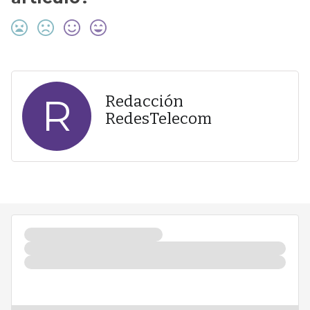
R
Redacción
RedesTelecom