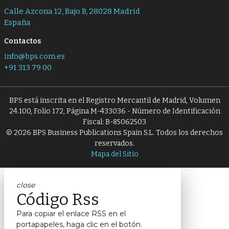
Calle Azcona 12, Bajo B, 28028 Madrid
España
Contactos
info@bps.com.es
+91 313 79 00
BPS está inscrita en el Registro Mercantil de Madrid, Volumen
24.100, Folio 172, Página M-433036 - Número de Identificación
Fiscal: B-85062503
© 2026 BPS Business Publications Spain S.L. Todos los derechos
reservados.
Mapa del Sitio
close
Código Rss
Para copiar el enlace RSS en el
portapapeles, haga clic en el botón.