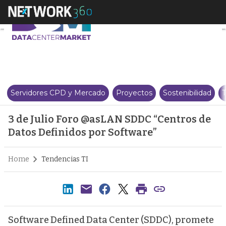
3 de Julio Foro @asLAN SDDC “C
Servidores CPD y Mercado
Proyectos
Sostenibilidad
T
3 de Julio Foro @asLAN SDDC “Centros de
Datos Definidos por Software”
Home
Tendencias TI
Software Defined Data Center (SDDC), promete