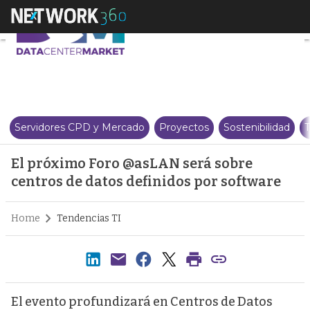
El próximo Foro @asLAN será sob
Servidores CPD y Mercado
Proyectos
Sostenibilidad
T
El próximo Foro @asLAN será sobre
centros de datos definidos por software
Home
Tendencias TI
El evento profundizará en Centros de Datos