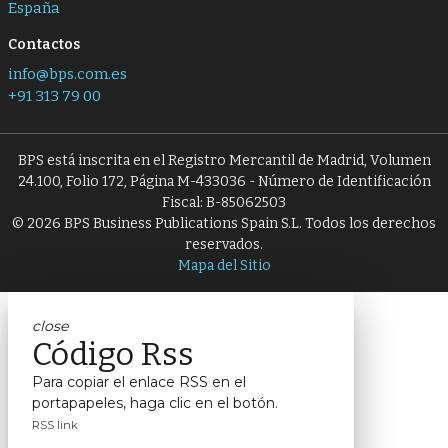
España
Contactos
info@bps.com.es
+91 313 79 00
BPS está inscrita en el Registro Mercantil de Madrid, Volumen
24.100, Folio 172, Página M-433036 - Número de Identificación
Fiscal: B-85062503
© 2026 BPS Business Publications Spain S.L. Todos los derechos
reservados.
Mapa del Sitio
close
Código Rss
Para copiar el enlace RSS en el
portapapeles, haga clic en el botón.
RSS link