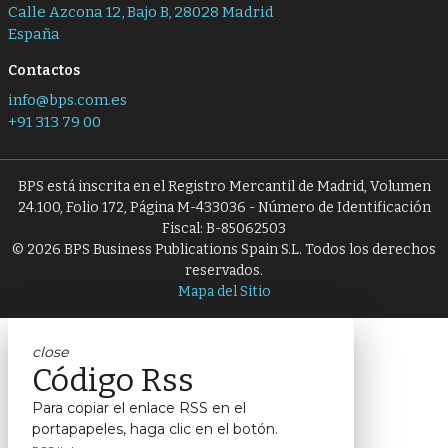
Calle Azcona 12, Bajo B, 28028 Madrid
España
Contactos
info@bps.com.es
+91 313 79 00
BPS está inscrita en el Registro Mercantil de Madrid, Volumen
24.100, Folio 172, Página M-433036 - Número de Identificación
Fiscal: B-85062503
© 2026 BPS Business Publications Spain S.L. Todos los derechos
reservados.
Mapa del Sitio
close
Código Rss
Para copiar el enlace RSS en el
portapapeles, haga clic en el botón.