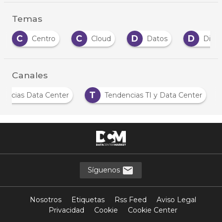
Temas
C
D
D
E
Cloud
Datos
Dispositivos
Canales
N
T
Noticias Data Center
Tendencias TI y Data C
Síguenos
Nosotros
Etiquetas
Rss Feed
Aviso Legal
Privacidad
Cookie
Cookie Center