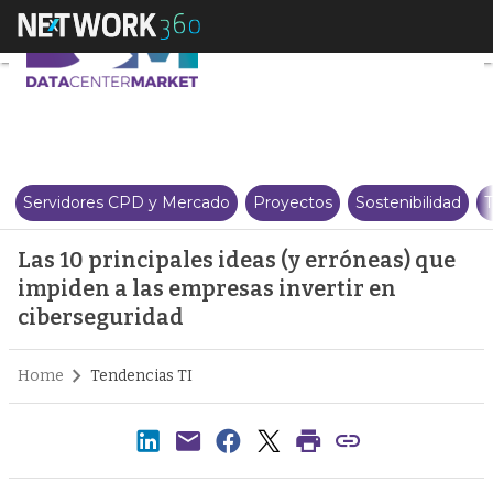
Las 10 principales ideas (y err
Servidores CPD y Mercado
Proyectos
Sostenibilidad
T
Las 10 principales ideas (y erróneas) que
impiden a las empresas invertir en
ciberseguridad
Home
Tendencias TI